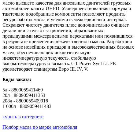
масло высшего качества для дизельных двигателей грузовых
автомобилей класса UHPD. Усовершенствованная формула и
тщательно подобранные компоненты позволяют продлить
ресурс работы масла и увеличить межсервисный интервал.
Сохраняет чистоту двигателя плюс дополнительно очищает
детали двигателя от загрязнений, образованных
предыдущими межсервисными перекатами или появившихся
в результате применения некачественного масла. Разработано
на основе новейших присадок и высококачественных базовых
масел, обеспечивающих исключительную
низкотемпературную текучесть, стабильную
высокотемпературную вязкость. GT Power Synt LL FE
удовлетворяет стандартам Евро III, IV, V.
Коды заказа:
5л - 8809059411469
20л - 8809059411353
208л - 8809059409916
1 000л - 8809059411483
купить в интернете
Подбор масла по марке автомобиля