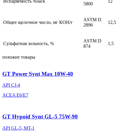
Испаряемость Noack
12
5800
ASTM D
Общее щелочное число, мг КОН/г
12,5
2896
ASTM D
Сульфатная зольность, %
1,5
874
похожие товары
GT Power Synt Max 10W-40
API CJ-4
ACEA E6/E7
GT Hypoid Synt GL-5 75W-90
API GL-5, MT-1