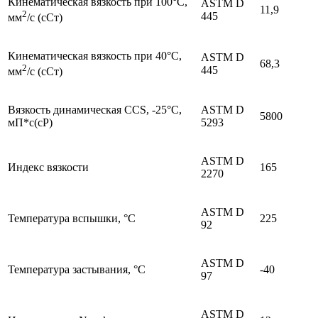
Кинематическая вязкость при 100°C,
ASTM D
11,9
2
445
мм
/с (cCт)
Кинематическая вязкость при 40°C,
ASTM D
68,3
2
445
мм
/с (cCт)
Вязкость динамическая CCS, -25°C,
ASTM D
5800
мП*с(cP)
5293
ASTM D
Индекс вязкости
165
2270
ASTM D
Температура вспышки, °C
225
92
ASTM D
Температура застывания, °C
-40
97
ASTM D