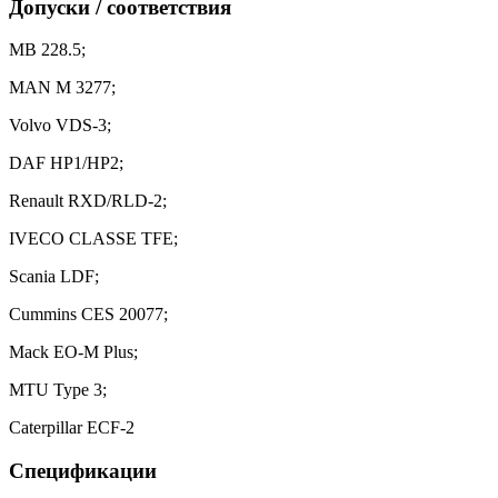
Допуски / соответствия
MB 228.5;
MAN M 3277;
Volvo VDS-3;
DAF HP1/HP2;
Renault RXD/RLD-2;
IVECO CLASSE TFE;
Scania LDF;
Сummins CES 20077;
Mack EO-M Plus;
MTU Type 3;
Caterpillar ECF-2
Спецификации