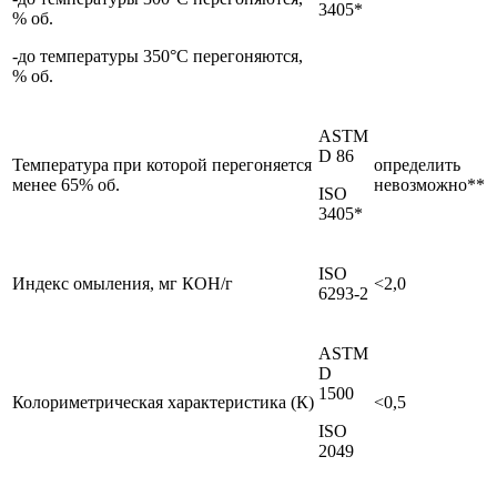
3405*
% об.
-до температуры 350°С перегоняются,
% об.
ASTM
D 86
Температура при которой перегоняется
определить
менее 65% об.
невозможно**
ISO
3405*
ISO
Индекс омыления, мг КОН/г
<2,0
6293-2
ASTM
D
1500
Колориметрическая характеристика (К)
<0,5
ISO
2049