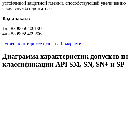
устойчивой защитной пленки, способствующей увеличению
срока службы двигателя.
Коды заказа:
1л - 8809059409190
4л - 8809059409206
купить в интернете
цены на Я.маркете
Диаграмма характеристик допусков по
классификации API SM, SN, SN+ и SP