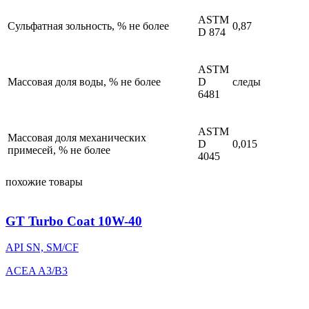
ASTM
Сульфатная зольность, % не более
0,87
D 874
ASTM
Массовая доля воды, % не более
D
следы
6481
ASTM
Массовая доля механических
D
0,015
примесей, % не более
4045
похожие товары
GT Turbo Coat 10W-40
API SN, SM/CF
ACEA A3/B3