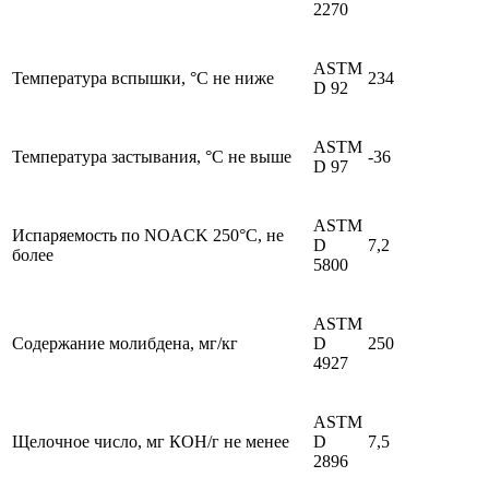
2270
ASTM
Температура вспышки, °С не ниже
234
D 92
ASTM
Температура застывания, °С не выше
-36
D 97
ASTM
Испаряемость по NOACK 250°C, не
D
7,2
более
5800
ASTM
Содержание молибдена, мг/кг
D
250
4927
ASTM
Щелочное число, мг КОН/г не менее
D
7,5
2896