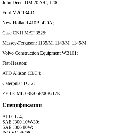
John Deer JDM 20 A/C, J20C;
Ford M2C134-D;
New Holland 410B, 420A;
Case CNH MAT 3525;
Massey-Ferguson: 1135/M, 1143/M, 1145/M;
Volvo Construction Equipment WB101;
Fiat-Hesston;
ATD Allison С3/C4;
Caterpillar TO-2;
ZF TE-ML-03E/05F/06K/17E
Спецификации
API GL-4;
SAE J300 10W-30;
SAE J306 80W;
ISO VG 46/68