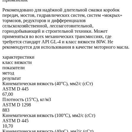
Рекомендовано для надёжной длительной смазки коробок
передач, мостов, гидравлических систем, систем «мокрых»
тормозов, редукторов и дифференциалов
сельскохозяйственной, лесозаготовительной,
горнодобывающей и строительной техники. Может
применяться во всех механических трансмиссиях, где
требуется стандарт API GL-4 и класс вязкости 80W. Не
рекомендуется для использования в качестве моторного масла.
характеристики
класс вязкости
показатели
метод
результат
Кинематическая вязкость (40°С), мм2/с (сСт)
ASTM D 445
67,00
Плотность (15°С), кг/м3
ASTM D 1298
883
Кинематическая вязкость (100°С), мм2/с (сСт)
ASTM D 445
10,70
Кинематическая вязкость (40оC), мм2/с (сСт)