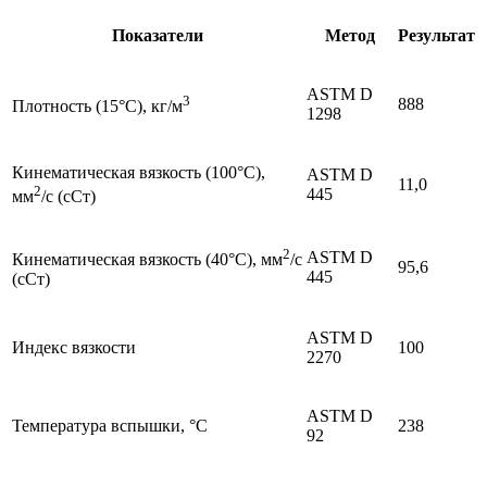
Показатели
Метод
Результат
ASTM D
3
888
Плотность (15°С), кг/м
1298
Кинематическая вязкость (100°C),
ASTM D
11,0
2
445
мм
/с (сСт)
2
ASTM D
Кинематическая вязкость (40°C), мм
/с
95,6
445
(сСт)
ASTM D
Индекс вязкости
100
2270
ASTM D
Температура вспышки, °С
238
92