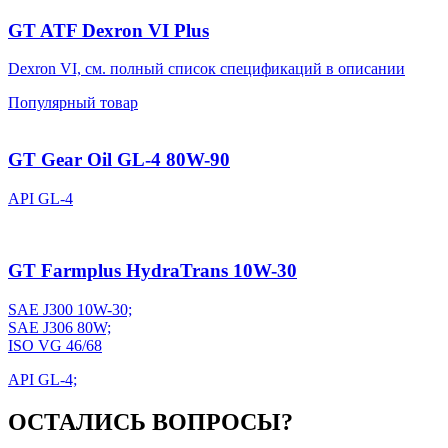
GT ATF Dexron VI Plus
Dexron VI, см. полный список спецификаций в описании
Популярный товар
GT Gear Oil GL-4 80W-90
API GL-4
GT Farmplus HydraTrans 10W-30
SAE J300 10W-30;
SAE J306 80W;
ISO VG 46/68
API GL-4;
ОСТАЛИСЬ ВОПРОСЫ?