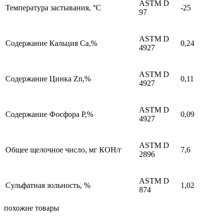
ASTM D
Температура застывания, °С
-25
97
ASTM D
Содержание Кальция Ca,%
0,24
4927
ASTM D
Содержание Цинка Zn,%
0,11
4927
ASTM D
Содержание Фосфора P,%
0,09
4927
ASTM D
Общее щелочное число, мг КОН/г
7,6
2896
ASTM D
Сульфатная зольность, %
1,02
874
похожие товары