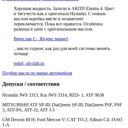
Хорошая жидкость. Залили в АКПП Elantra 4. Цвет
и тягучесть как у оригинала Hyundai. С новым
маслом коробка мягче и незаметнее
переключается. Пока все нравится. Особенно
разница в цене с оригинальным маслом.
Вячеслав С., Яндекс маркет
...масло годное, как раз для моей системы менять
почаще
rodof, oil-club.ru
Подбор масла по марке автомобиля
Допуски / соответствия
Hyundai JWS 3313, Kia JWS 3314, RED- 1, ATF 9638
MITSUBISHI ATF SP-III; DiaQueen SP-III; DiaQueen PSF, PSF
3, ATF-PA, ATF-J2, ATF J-3
GM Dexron III H; Ford Mercon V; CAT TO-2; Allison C4; JASO
1-A