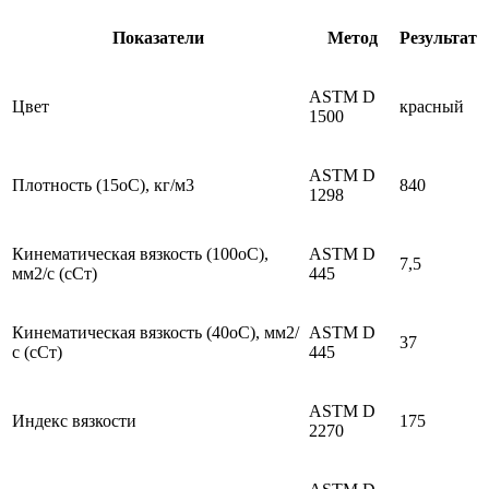
Показатели
Метод
Результат
ASTM D
Цвет
красный
1500
ASTM D
Плотность (15оС), кг/м3
840
1298
Кинематическая вязкость (100оC),
ASTM D
7,5
мм2/с (сСт)
445
Кинематическая вязкость (40оC), мм2/
ASTM D
37
с (сСт)
445
ASTM D
Индекс вязкости
175
2270