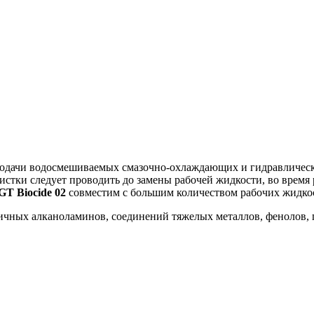
одачи водосмешиваемых смазочно-охлаждающих и гидравлически
стки следует проводить до замены рабочей жидкости, во время 
GT
Biocide
02
совместим с большим количеством рабочих жидк
ричных алканоламинов, соединений тяжелых металлов, фенолов, 