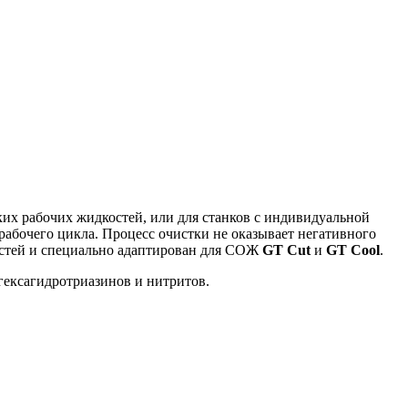
х рабочих жидкостей, или для станков с индивидуальной
рабочего цикла. Процесс очистки не оказывает негативного
остей и специально адаптирован для СОЖ
GT
Cut
и
GT Cool
.
гексагидротриазинов и нитритов.