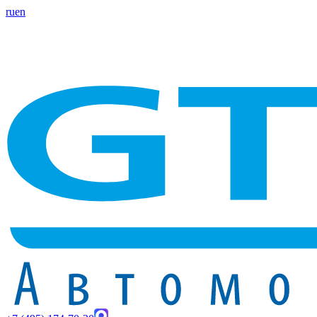
ru
en