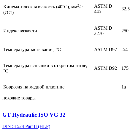
2
ASTM D
Кинематическая вязкость (40°C), мм
/с
32,5
445
(сСт)
ASTM D
Индекс вязкости
250
2270
Температура застывания, °С
ASTM D97
-54
Температура вспышки в открытом тигле,
ASTM D92
175
°С
Коррозия на медной пластине
1а
похожие товары
GT Hydraulic ISO VG 32
DIN 51524 Part II (HLP)