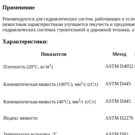
Применение
Рекомендуются для гидравлических систем, работающих в усл
вязкостным характеристикам улучшается текучесть и продлева
гидравлических системах строительной и дорожной техники, а
Характеристики:
Показатели
Метод
3
ASTM D4052
Плотность (20°C, кг/м
)
2
ASTM D445
Кинематическая вязкость (100°C), мм
/с (сСт)
2
ASTM D445
Кинематическая вязкость (40°C), мм
/с (сСт)
Индекс вязкости
ASTM D2270
Температура вспышки, °C
ASTM D92