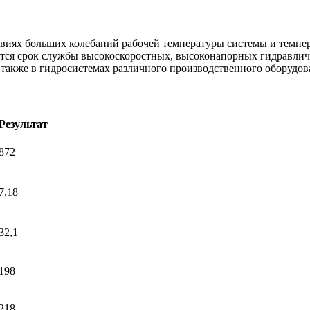
овиях больших колебаний рабочей температуры системы и темп
ется срок службы высокоскоростных, высоконапорных гидравлич
 также в гидросистемах различного производственного оборудов
Результат
872
7,18
32,1
198
218