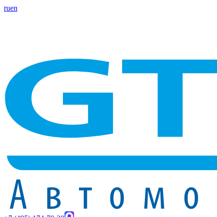
ru
en