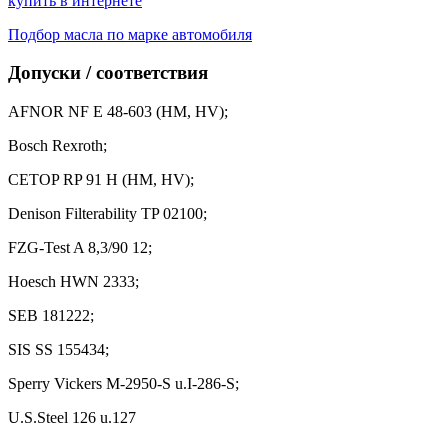
купить в интернете
Подбор масла по марке автомобиля
Допуски / соответствия
AFNOR NF E 48-603 (HM, HV);
Bosch Rexroth;
CETOP RP 91 H (HM, HV);
Denison Filterability TP 02100;
FZG-Test A 8,3/90 12;
Hoesch HWN 2333;
SEB 181222;
SIS SS 155434;
Sperry Vickers M-2950-S u.I-286-S;
U.S.Steel 126 u.127