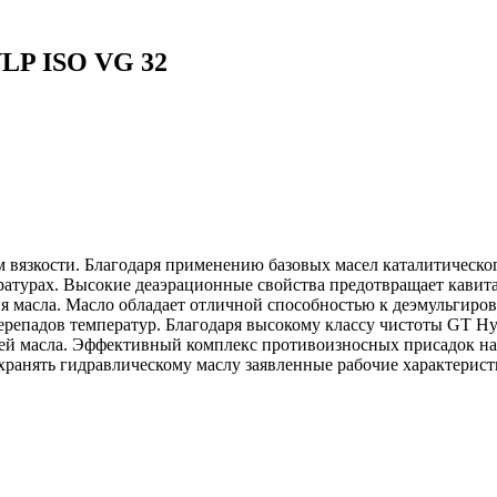
VLP ISO VG 32
 вязкости. Благодаря применению базовых масел каталитическог
атурах. Высокие деаэрационные свойства предотвращает кавита
ия масла. Масло обладает отличной способностью к деэмульгир
перепадов температур. Благодаря высокому классу чистоты GT H
цией масла. Эффективный комплекс противоизносных присадок 
хранять гидравлическому маслу заявленные рабочие характеристи