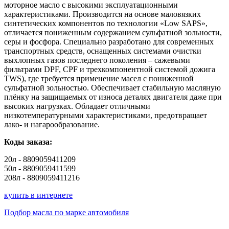
моторное масло с высокими эксплуатационными
характеристиками. Производится на основе маловязких
синтетических компонентов по технологии «Low SAPS»,
отличается пониженным содержанием сульфатной зольности,
серы и фосфора. Специально разработано для современных
транспортных средств, оснащенных системами очистки
выхлопных газов последнего поколения – сажевыми
фильтрами DPF, CPF и трехкомпонентной системой дожига
TWS), где требуется применение масел с пониженной
сульфатной зольностью. Обеспечивает стабильную масляную
плёнку на защищаемых от износа деталях двигателя даже при
высоких нагрузках. Обладает отличными
низкотемпературными характеристиками, предотвращает
лако- и нагарообразование.
Коды заказа:
20л - 8809059411209
50л - 8809059411599
208л - 8809059411216
купить в интернете
Подбор масла по марке автомобиля