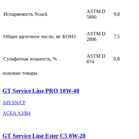
ASTM D
Испаряемость Noack
9,8
5800
ASTM D
Общее щелочное число, мг КОН/г
7,5
2896
ASTM D
Сульфатная зольность, %
0,8
874
похожие товары
GT Service Line PRO 10W-40
API SN/CF
ACEA A3/B4
GT Service Line Ester C5 0W-20