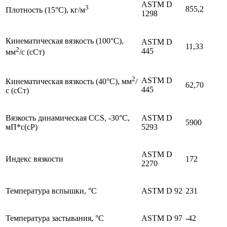
ASTM D
3
855,2
Плотность (15°С), кг/м
1298
Кинематическая вязкость (100°С),
ASTM D
11,33
2
445
мм
/с (сСт)
2
ASTM D
Кинематическая вязкость (40°С), мм
/
62,70
445
с (сСт)
Вязкость динамическая CCS, -30°C,
ASTM D
5900
мП*с(cP)
5293
ASTM D
Индекс вязкости
172
2270
Температура вспышки, °С
ASTM D 92
231
Температура застывания, °С
ASTM D 97
-42