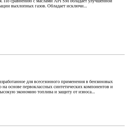
ия. По сравнению с маслами API SM обладает улучшенной
ации выхлопных газов. Обладает исключи...
зработанное для всесезонного применения в бензиновых
о на основе первоклассных синтетических компонентов и
ысокую экономию топлива и защиту от износа...