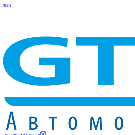
ru
en