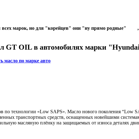
 всех марок, но для "корейцев" они "ну прямо родные"
л GT OIL в автомобилях марки "Hyundai
ь масло по марке авто
тов по технологии «Low SAPS». Масло нового поколения “Low 
ременных транспортных средств, оснащенных новейшими систем
льную масляную плёнку на защищаемых от износа деталях двига