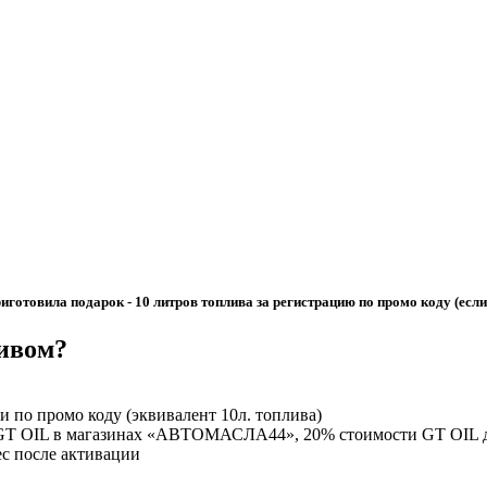
овила подарок - 10 литров топлива за регистрацию по промо коду (если 
ливом?
и по промо коду (эквивалент 10л. топлива)
 GT OIL в магазинах «АВТОМАСЛА44», 20% стоимости GT OIL до
ес после активации