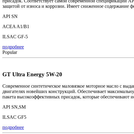
присадок. Соответствует самой современной спецификации AP
защитой от износа и коррозии. Имеет сниженное содержание ф
API SN
ACEA A1/B1
ILSAC GF-5
подробнее
Popular
GT Ultra Energy 5W-20
Современное синтетическое маловязкое моторное масло с выд
двигателях новейших конструкций. Обеспечивает максимальну
пакета высокоэффективных присадок, которые обеспечивают и
API SN,SM
ILSAC GF5
подробнее