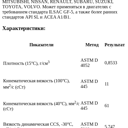
MITSUBISHI, NISSAN, RENAULT, SUBARU, SUZUKI,
TOYOTA, VOLVO. Может применяться в двигателях с
требованием стандарта ILSAC GF-5, а также более ранних
стандартов API SL и ACEA A1/B1.
Характеристики:
Показатели
Метод
Результат
ASTM D
3
0,8533
Плотность (15°С), г/см
4052
Кинематическая вязкость (100°C),
ASTM D
11
2
445
мм
/с (сСт)
2
ASTM D
Кинематическая вязкость (40°C), мм
/с
61
445
(сСт)
Вязкость динамическая CCS, -30°C,
ASTM D
5,747