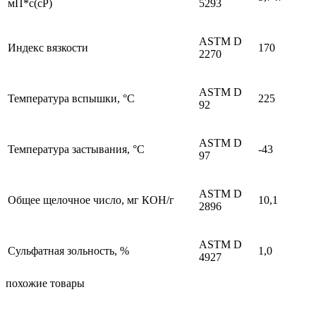
мП*с(cP)
5293
ASTM D
Индекс вязкости
170
2270
ASTM D
Температура вспышки, °С
225
92
ASTM D
Температура застывания, °С
-43
97
ASTM D
Общее щелочное число, мг КОН/г
10,1
2896
ASTM D
Сульфатная зольность, %
1,0
4927
похожие товары