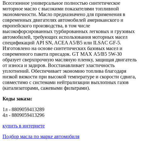
Всесезонное универсальное полностью синтетическое
моторное масло с высокими показателями топливной
экономичности. Масло предназначено для применения в
современных двигателях автомобилей американского и
европейского производства, в том числе
высокофорсированных турбированных легковых и грузовых
автомобилей, требующих использования моторных масел
спецификаций API SN, ACEA A5/В5 или ILSAC GF-5.
Изготовлено на основе синтетических базовых масел и
современного пакета присадок. GT MAX А5/В5 5W-30
образует сверхпрочную масляную пленку, защищая двигатель
от износа и задиров. Восстанавливает эластичность
уплотнений. Обеспечивает экономию топлива благодаря
низкой вязкости при высокой температуре и скорости сдвига,
совместимо с системами нейтрализации выхлопных газов
(катализаторами, сажевыми фильтрами).
Коды заказа:
1л - 8809059413289
4л - 8809059413296
купить в интернете
Подбор масла по марке автомобиля