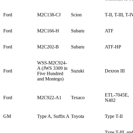
Ford
M2C138-CJ
Scion
T-II, T-III, T-I
Ford
M2C166-H
Subaru
ATF
Ford
M2C202-B
Subaru
ATF-HP
WSS-M2C924-
A (JWS 3309 in
Ford
Suzuki
Dexron III
Five Hundred
and Montego)
ETL-7045E,
Ford
M2C922-A1
Texaco
N402
GM
Type A, Suffix A
Toyota
Type T-II
Type T-III, an