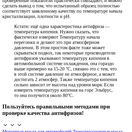
проверенные показатели практически совпадают, и можно
сделать вывод о том, что испытанный образец полностью
соответствует заявленному качеству по температуре начала
кристаллизации, плотности и pH.
Кстати: ещё одна характеристика антифриза —
температура кипения. Нужно сказать, что
фактически измеряют Температуру начала
перегонки и делают это при атмосферном
давлении. В этом простом факте тоже может
скрываться подвох, так некоторые производители
антифризов указывают температуру кипения в
автомобильной системе охлаждения, она гораздо
выше примерно на 15-20 °С, связано это с тем, что
в этой системе давление не атмосферное, а может
достигать 2 атмосфер. Также температура кипения
сильно зависит от высоты над уровня моря. Если
измерить температуру кипения на горе Эльбрус,
то она получится около 80°С.
Пользуйтесь правильными методами при
проверке качества антифризов!
Моторные масла для автомобилей
Трансмиссионные масла