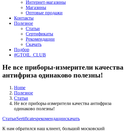
Интернет-магазины
Магазины
Оптовые продажи
Контакты
Полезное
Статьи
Сертификаты
Рекомендации
Скачать
Подбор
#GTOIL_CLUB
Не все приборы-измерители качества
антифриза одинаково полезны!
Home
Полезное
Cтатьи
Не все приборы-измерители качества антифриза
одинаково полезны!
Cтатьи
Sertificates
рекомендации
скачать
К нам обратился наш клиент, большой московский