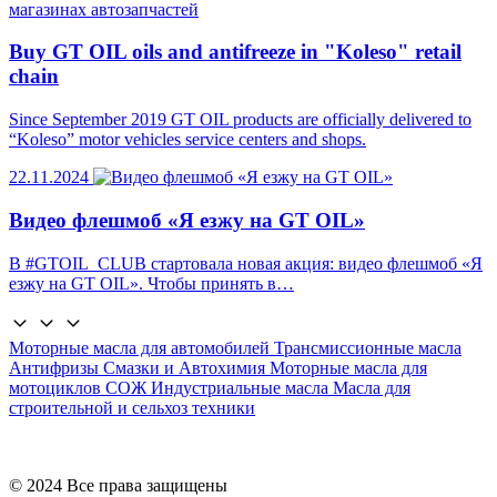
Buy GT OIL oils and antifreeze in "Koleso" retail
chain
Since September 2019 GT OIL products are officially delivered to
“Koleso” motor vehicles service centers and shops.
22.11.2024
Видео флешмоб «Я езжу на GT OIL»
В #GTOIL_CLUB стартовала новая акция: видео флешмоб «Я
езжу на GT OIL». Чтобы принять в…
Моторные масла для автомобилей
Трансмиссионные масла
Антифризы
Смазки и Автохимия
Моторные масла для
мотоциклов
СОЖ
Индустриальные масла
Масла для
строительной и сельхоз техники
© 2024 Все права защищены