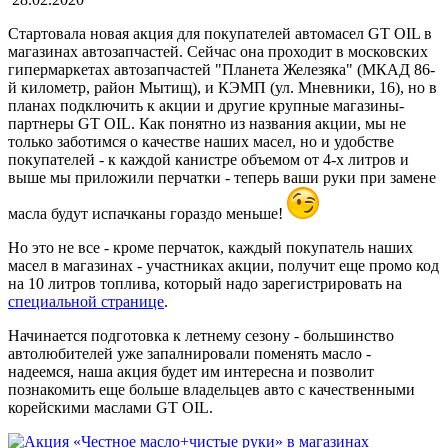
Стартовала новая акция для покупателей автомасел GT OIL в
магазинах автозапчастей. Сейчас она проходит в московских
гипермаркетах автозапчастей "Планета Железяка" (
МКАД 86-
й километр, район Мытищ), и КЭМП (
ул. Мневники, 16),
но в
планах подключить к акции и другие крупные магазины-
партнеры GT OIL. Как понятно из названия акции, мы не
только заботимся о качестве наших масел, но и удобстве
покупателей - к каждой канистре объемом от 4-х литров и
выше мы приложили перчатки - теперь ваши руки при замене
масла будут испачканы гораздо меньше!
Но это не все - кроме перчаток, каждый покупатель наших
масел в магазинах - участниках акции, получит еще промо код
на 10 литров топлива, который надо зарегистрировать на
специальной странице
.
Начинается подготовка к летнему сезону - большинство
автолюбителей уже запалнировали поменять масло -
надеемся, наша акция будет им интересна и позволит
познакомить еще больше владельцев авто с качественными
корейскими маслами GT OIL.