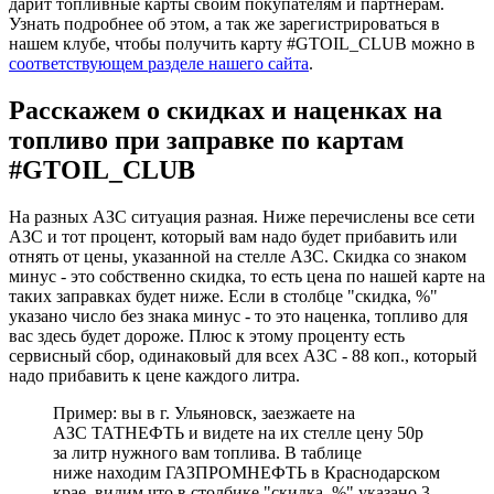
дарит топливные карты своим покупателям и партнёрам.
Узнать подробнее об этом, а так же зарегистрироваться в
нашем клубе, чтобы получить карту #GTOIL_CLUB можно в
соответствующем разделе нашего сайта
.
Расскажем о скидках и наценках на
топливо при заправке по картам
#GTOIL_CLUB
На разных АЗС ситуация разная. Ниже перечислены все сети
АЗС и тот процент, который вам надо будет прибавить или
отнять от цены, указанной на стелле АЗС. Скидка со знаком
минус - это собственно скидка, то есть цена по нашей карте на
таких заправках будет ниже. Если в столбце "скидка, %"
указано число без знака минус - то это наценка, топливо для
вас здесь будет дороже. Плюс к этому проценту есть
сервисный сбор, одинаковый для всех АЗС - 88 коп., который
надо прибавить к цене каждого литра.
Пример: вы в г. Ульяновск, заезжаете на
АЗС ТАТНЕФТЬ и видете на их стелле цену 50р
за литр нужного вам топлива. В таблице
ниже находим ГАЗПРОМНЕФТЬ в Краснодарском
крае, видим что в столбике "скидка, %" указано 3.