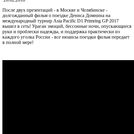
После двух презентаций - в Москве и Челябинске -
долгожданный фильм о поездке Дениса Домнина на
международный турнир Asia Pacific D1 Primring GP 2017
вышел в сеть! Ураган эмоций, бессонные ночи, опускающиеся
руки и проблески надежды, и поддержка практически из
каждого уголка России - все нюансы поездки фильм передает
в полной мере!