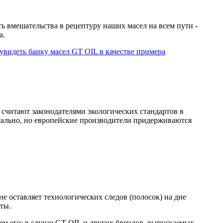
ть вмешательства в рецептуру наших масел на всем пути -
а.
увидеть банку масел GT OIL в качестве примера
 считают законодателями экологических стандартов в
сально, но европейские производители придерживаются
не оставляет технологических следов (полосок) на дне
нты.
ем его: в случае GT OIL и других брендов, выпускаемых