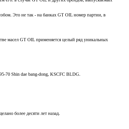
бом. Это не так - на банках GT OIL номер партии, в
стве масел GT OIL применяется целый ряд уникальных
 395-70 Shin dae bang-dong, KSCFC BLDG.
елано более десяти лет назад.