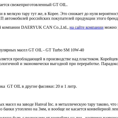
ивается свежеприготовленный GT OIL.
и в мелкую тару тут же, в Корее. Это снижает до нуля вероятнос
ПП автомобилей российских покупателей продукции этого бренд
кой компании DAERYUK CAN Co.,Ltd.,
на сайте компании
можно
опулярных масел GT OIL - GT Turbo SM 10W-40
ляется преобладающей в производстве над пластиком. Корейцев
кологичной и экономически выгодной при переработке. Парадок
ка GT OIL в другие фасовки: 20 и 1 литр.
 масел на заводе Hanval Inc. в металлическую тару таково, что 
дно банки утоплено на 3мм, и вообще не касается конвейерной ле
олжно быть с полосками от конвейера на дне - частично разруша