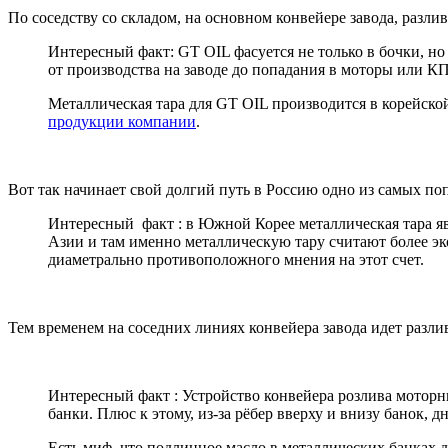
По соседству со складом, на основном конвейере завода, разл
Интересный факт: GT OIL фасуется не только в бочки, но 
от производства на заводе до попадания в моторы или К
Металлическая тара для GT OIL производится в корейс
продукции компании
.
Вот так начинает свой долгий путь в Россию одно из самых п
Интересный факт : в Южной Корее металлическая тара яв
Азии и там именно металлическую тару считают более э
диаметрально противоположного мнения на этот счет.
Тем временем на соседних линиях конвейера завода идет разлив
Интересный факт : Устройство конвейера розлива моторных
банки. Плюс к этому, из-за рёбер вверху и внизу банок, 
Есть миф, что подлинное масло в металлических банках д