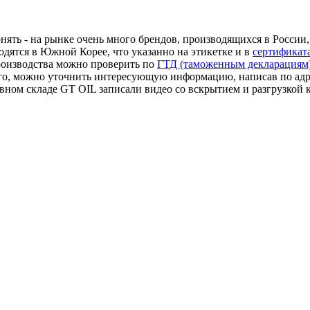
онять - на рынке очень много брендов, производящихся в Росси
одятся в Южной Корее, что указанно на этикетке и в
сертификат
роизводства можно проверить по
ГТД (таможенным декларациям
ого, можно уточнить интересующую информацию, написав по адре
ном складе GT OIL записали видео со вскрытием и разгрузкой к