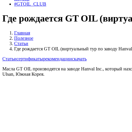
#GTOIL_CLUB
Где рождается GT OIL (виртуа
Главная
Полезное
Cтатьи
Где рождается GT OIL (виртуальный тур по заводу Hanval 
Cтатьи
сертификаты
рекомендации
скачать
Масла GT OIL производятся на заводе Hanval Inc., который нахо
Ulsan, Южная Корея.