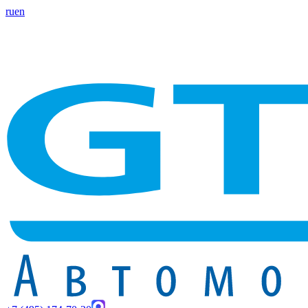
ru
en