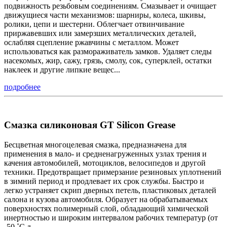
подвижность резьбовым соединениям. Смазывает и очищает
движущиеся части механизмов: шарниры, колеса, шкивы,
ролики, цепи и шестерни. Облегчает отвинчивание
приржавевших или замерзших металлических деталей,
ослабляя сцепление ржавчины с металлом. Может
использоваться как размораживатель замков. Удаляет следы
насекомых, жир, сажу, грязь, смолу, сок, суперклей, остатки
наклеек и другие липкие вещес...
подробнее
Смазка силиконовая GT Silicon Grease
Бесцветная многоцелевая смазка, предназначена для
применения в мало- и средненагруженных узлах трения и
качения автомобилей, мотоциклов, велосипедов и другой
техники. Предотвращает примерзание резиновых уплотнений
в зимний период и продлевает их срок службы. Быстро и
легко устраняет скрип дверных петель, пластиковых деталей
салона и кузова автомобиля. Образует на обрабатываемых
поверхностях полимерный слой, обладающий химической
инертностью и широким интервалом рабочих температур (от
-50 ˚С д...