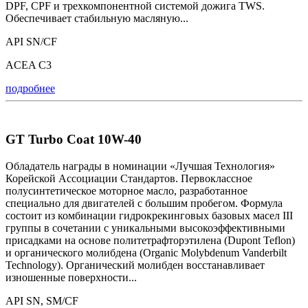
DPF, CPF и трехкомпонентной системой дожига TWS.
Обеспечивает стабильную масляную...
API SN/CF
ACEA С3
подробнее
GT Turbo Coat 10W-40
Обладатель награды в номинации «Лучшая Технология»
Корейской Ассоциации Стандартов. Первоклассное
полусинтетическое моторное масло, разработанное
специально для двигателей с большим пробегом. Формула
состоит из комбинации гидрокрекинговых базовых масел III
группы в сочетании с уникальными высокоэффективными
присадками на основе политетрафторэтилена (Dupont Teflon)
и органического молибдена (Organic Molybdenum Vanderbilt
Technology). Органический молибден восстанавливает
изношенные поверхности...
API SN, SM/CF